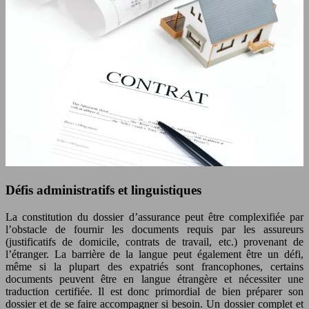
Défis administratifs et linguistiques
La constitution du dossier d’assurance peut être complexifiée par
l’obstacle de fournir les documents requis par les assureurs
(justificatifs de domicile, contrats de travail, etc.) provenant de
l’étranger. La barrière de la langue peut également être un défi,
même si la plupart des expatriés sont francophones, certains
documents peuvent être en langue étrangère et nécessiter une
traduction certifiée. Il est donc primordial de bien préparer son
dossier et de se faire accompagner si besoin. Un dossier complet et