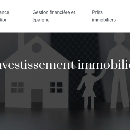
ance
Gestion financière et
Prêts
tion
épargne
immobiliers
nvestissement immobili