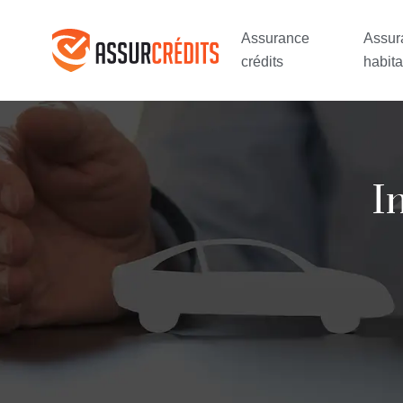
Assurance
Assur
crédits
habita
I