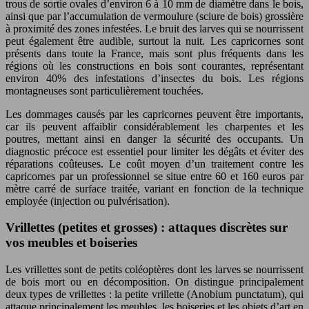
trous de sortie ovales d’environ 6 à 10 mm de diamètre dans le bois,
ainsi que par l’accumulation de vermoulure (sciure de bois) grossière
à proximité des zones infestées. Le bruit des larves qui se nourrissent
peut également être audible, surtout la nuit. Les capricornes sont
présents dans toute la France, mais sont plus fréquents dans les
régions où les constructions en bois sont courantes, représentant
environ 40% des infestations d’insectes du bois. Les régions
montagneuses sont particulièrement touchées.
Les dommages causés par les capricornes peuvent être importants,
car ils peuvent affaiblir considérablement les charpentes et les
poutres, mettant ainsi en danger la sécurité des occupants. Un
diagnostic précoce est essentiel pour limiter les dégâts et éviter des
réparations coûteuses. Le coût moyen d’un traitement contre les
capricornes par un professionnel se situe entre 60 et 160 euros par
mètre carré de surface traitée, variant en fonction de la technique
employée (injection ou pulvérisation).
Vrillettes (petites et grosses) : attaques discrètes sur
vos meubles et boiseries
Les vrillettes sont de petits coléoptères dont les larves se nourrissent
de bois mort ou en décomposition. On distingue principalement
deux types de vrillettes : la petite vrillette (Anobium punctatum), qui
attaque principalement les meubles, les boiseries et les objets d’art en