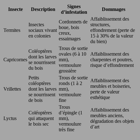
Signes
Insecte
Description
Dommages
d’infestation
Affaiblissement des
Cordonnets de
Insectes
structures,
boue, bois
Termites
sociaux vivant
effondrement (perte de
creux,
en colonies
15 à 30% de la valeur
essaimages
du bien)
Trous de sortie
Coléoptères
ovales (6 à 10
Affaiblissement des
dont les larves
Capricornes
mm),
charpentes et poutres,
se nourrissent
vermoulure
risque d’effondrement
du bois
grossière
Petits
Trous de sortie
Affaiblissement des
coléoptères
ronds (1 à 2
meubles et boiseries,
Vrillettes
dont les larves
mm),
perte de valeur
se nourrissent
vermoulure
esthétique
de bois
fine
Trous
Affaiblissement des
Coléoptères
d’épingle (1
meubles anciens,
Lyctus
qui attaquent
mm),
dégradation des objets
le bois sec
vermoulure
d’art
très fine