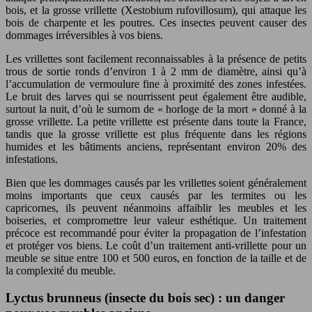
bois, et la grosse vrillette (Xestobium rufovillosum), qui attaque les
bois de charpente et les poutres. Ces insectes peuvent causer des
dommages irréversibles à vos biens.
Les vrillettes sont facilement reconnaissables à la présence de petits
trous de sortie ronds d’environ 1 à 2 mm de diamètre, ainsi qu’à
l’accumulation de vermoulure fine à proximité des zones infestées.
Le bruit des larves qui se nourrissent peut également être audible,
surtout la nuit, d’où le surnom de « horloge de la mort » donné à la
grosse vrillette. La petite vrillette est présente dans toute la France,
tandis que la grosse vrillette est plus fréquente dans les régions
humides et les bâtiments anciens, représentant environ 20% des
infestations.
Bien que les dommages causés par les vrillettes soient généralement
moins importants que ceux causés par les termites ou les
capricornes, ils peuvent néanmoins affaiblir les meubles et les
boiseries, et compromettre leur valeur esthétique. Un traitement
précoce est recommandé pour éviter la propagation de l’infestation
et protéger vos biens. Le coût d’un traitement anti-vrillette pour un
meuble se situe entre 100 et 500 euros, en fonction de la taille et de
la complexité du meuble.
Lyctus brunneus (insecte du bois sec) : un danger