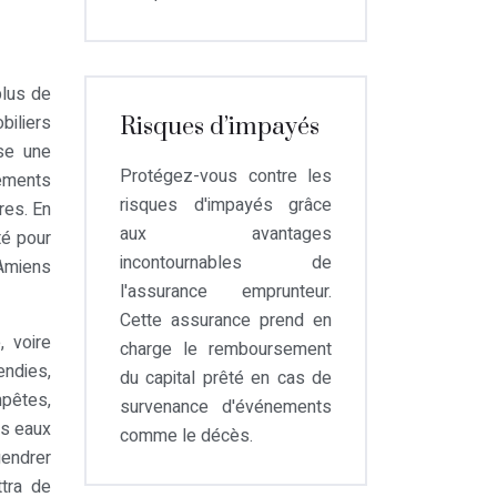
plus de
iliers
Risques d’impayés
se une
Protégez-vous contre les
tements
risques d'impayés grâce
res. En
aux avantages
té pour
incontournables de
’Amiens
l'assurance emprunteur.
Cette assurance prend en
, voire
charge le remboursement
endies,
du capital prêté en cas de
mpêtes,
survenance d'événements
es eaux
comme le décès.
gendrer
tra de