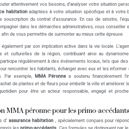
outer attentivement vos besoins, d’analyser votre situation pers
ce habitation
adaptées à votre situation spécifique et à votre 
souscription du contrat d’assurance. En cas de sinistre, l’éq
mpagner dans les démarches administratives, vous conseiller 
te, afin de vous permettre de surmonter au mieux cette épreuve.
 également par son implication active dans la vie locale. L’age
es et culturelles de la région, contribuant ainsi au dynamism
articipe régulièrement à des événements locaux, tels que des 
our rencontrer les habitants, échanger avec eux et les informer 
es. Par exemple,
MMA Péronne
a soutenu financièrement l’ini
’achat de plantes et de fleurs pour embellir la ville et améliorer l
 quotidien pour être un acteur responsable, engagé et proch
tion MMA péronne pour les primo-accédant
s d’
assurance habitation
, spécialement conçues pour répon
ompris les
primo-accédants
. Ces formules se distinguent par le