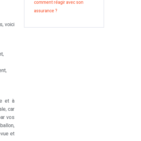
comment réagir avec son
assurance ?
, voici
t,
ent,
te et à
le, car
par vos
ballon,
évue et