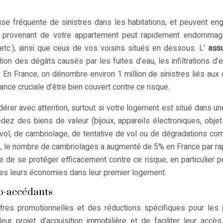
se fréquente de sinistres dans les habitations, et peuvent en
au provenant de votre appartement peut rapidement endommag
tc.), ainsi que ceux de vos voisins situés en dessous. L’
ass
ion des dégâts causés par les fuites d’eau, les infiltrations d’e
 En France, on dénombre environ 1 million de sinistres liés aux
nce cruciale d’être bien couvert contre ce risque.
dérer avec attention, surtout si votre logement est situé dans u
 des biens de valeur (bijoux, appareils électroniques, objets
 vol, de cambriolage, de tentative de vol ou de dégradations c
, le nombre de cambriolages a augmenté de 5% en France par ra
e de se protéger efficacement contre ce risque, en particulier p
tes leurs économies dans leur premier logement.
mo-accédants
fres promotionnelles et des réductions spécifiques pour les
ur projet d’acquisition immobilière et de faciliter leur accè