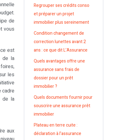
onnelle
Regrouper ses crédits conso
budget.
et préparer un projet
uipe de
immobilier plus sereinement
et vous
Condition changement de
correction lunettes avant 2
nce est
ans : ce que dit L’Assurance
e de la
Quels avantages offre une
foires,
assurance sans frais de
sur les
dossier pour un prêt
tiative
immobilier ?
e cadre
Quels documents fournir pour
e de la
souscrire une assurance prêt
immobilier
s
Plateau en terre cuite :
dre aux
déclaration à l’assurance
 niveau