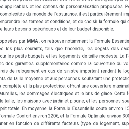
es applicables et les options de personnalisation proposées. P
 complexités du monde de l’assurance, il est particulièrement im
mprendre les termes et conditions, et de choisir la formule qui o
de leurs besoins spécifiques et de leur budget disponible.
roposées par
MMA
, on retrouve notamment la Formule Essentiel
s les plus courants, tels que l’incendie, les dégâts des eau
 pour les petits budgets et les logements de taille modeste. La 
vec des garanties supplémentaires comme la couverture du vo
frais de relogement en cas de sinistre important rendant le l
nts de taille moyenne et aux personnes souhaitant une protecti
s complète et la plus protectrice, offrant une couverture maxima
aturelles, les dommages électriques et le bris de glace. Cette 
aille, les maisons avec jardin et piscine, et les personnes sou
sprit totale. En moyenne, la Formule Essentielle coûte environ 1
ormule Confort environ 220€, et la Formule Optimale environ 30
varier en fonction de différents facteurs (type de logement, supe