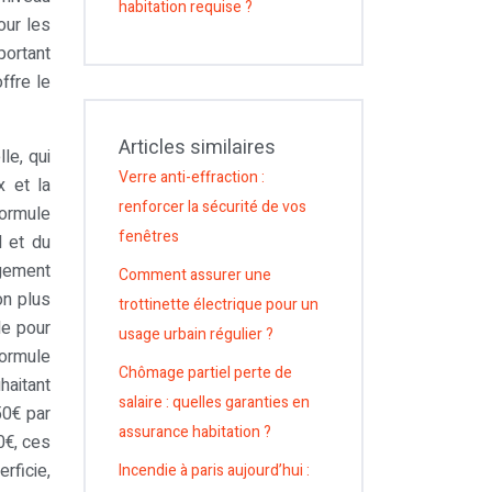
habitation requise ?
our les
portant
ffre le
Articles similaires
le, qui
Verre anti-effraction :
x et la
renforcer la sécurité de vos
Formule
fenêtres
l et du
ogement
Comment assurer une
on plus
trottinette électrique pour un
le pour
usage urbain régulier ?
formule
Chômage partiel perte de
haitant
salaire : quelles garanties en
50€ par
assurance habitation ?
0€, ces
rficie,
Incendie à paris aujourd’hui :