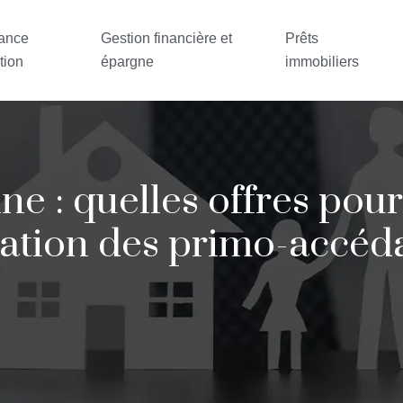
ance
Gestion financière et
Prêts
tion
épargne
immobiliers
 : quelles offres pour
tation des primo-accéda