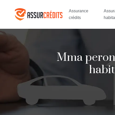
Assurance
Assur
crédits
habita
Mma peronne
habi