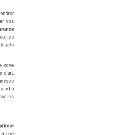
gendrer
er vos
urance
au, les
 dégâts
ne zone
 d’art,
ommises
pport à
our les
primo-
s à une