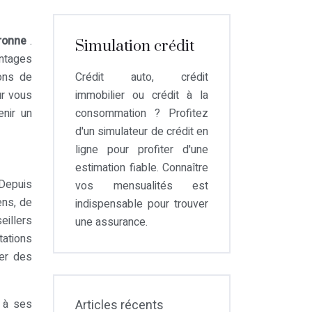
éronne
.
Simulation crédit
antages
ions de
Crédit auto, crédit
ur vous
immobilier ou crédit à la
enir un
consommation ? Profitez
d'un simulateur de crédit en
ligne pour profiter d'une
estimation fiable. Connaître
 Depuis
vos mensualités est
ens, de
indispensable pour trouver
illers
une assurance.
tations
ser des
é à ses
Articles récents