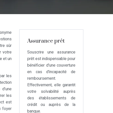
ynonyme
stions
Assurance prêt
tre sûr
r votre
Souscrire une assurance
e et un
prêt est indispensable pour
bénéficier d'une couverture
en cas d'incapacité de
par les
remboursement.
otection
Effectivement, elle garantit
u d’une
votre solvabilité auprès
rer les
des établissements de
ct est
crédit ou auprès de la
u foyer
banque.