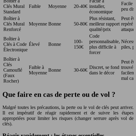
Boîtier à
Facile à
Facile à
Clés Mural
Faible
Moyenne
20-40€
installer,
peu dis
Standard
économique
Boîtier à
Plus résistant,
Peut êtr
Clés Mural
Moyenne
Bonne
50-80€
meilleur rapport
repéré e
Renforcé
qualité/prix
attaqué
Code
Boîtier à
100-
personnalisable,
Nécessi
Clés à Code
Élevé
Bonne
150€
plus difficile à
piles, p
Électronique
forcer
Boîtier à
Peut êtr
Clés
Faible à
Discret, se fond
trouvé
Camouflé
Bonne
30-60€
Moyenne
dans le décor
facileme
(Faux
mal cac
Rocher)
Que faire en cas de perte ou de vol ?
Malgré toutes les précautions, la perte ou le vol de clés peut arriver.
Il est impératif de réagir rapidement et de suivre les étapes
appropriées pour limiter les risques (changer serrure après vol de
clés).
Réagir rapidement : les étapes essentielles