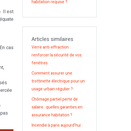
habitation requise ?
 Il est
déquate
Articles similaires
 En cas
Verre anti-effraction :
renforcer la sécurité de vos
fenêtres
nt,
Comment assurer une
trottinette électrique pour un
isés
usage urbain régulier ?
percée
Chômage partiel perte de
e
salaire : quelles garanties en
 pas
assurance habitation ?
Incendie à paris aujourd’hui :