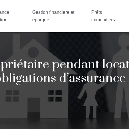
ance
Gestion financière et
Prêts
tion
épargne
immobiliers
riétaire pendant locat
bligations d’assurance