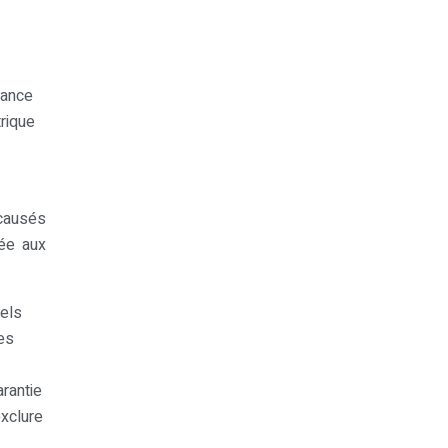
rance
rique
 causés
tée aux
rels
es
arantie
exclure