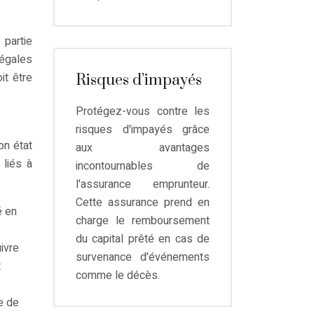
 partie
légales
it être
Risques d’impayés
Protégez-vous contre les
risques d'impayés grâce
on état
aux avantages
 liés à
incontournables de
l'assurance emprunteur.
Cette assurance prend en
é en
charge le remboursement
du capital prêté en cas de
uivre
survenance d'événements
t
comme le décès.
e de