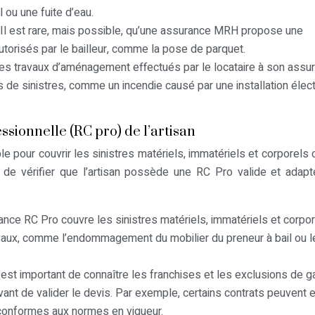
 ou une fuite d’eau.
Il est rare, mais possible, qu’une assurance MRH propose une
utorisés par le bailleur, comme la pose de parquet.
r les travaux d’aménagement effectués par le locataire à son assu
de sinistres, comme un incendie causé par une installation élect
ssionnelle (RC pro) de l’artisan
le pour couvrir les sinistres matériels, immatériels et corporels
t de vérifier que l’artisan possède une RC Pro valide et adap
ance RC Pro couvre les sinistres matériels, immatériels et corpo
avaux, comme l’endommagement du mobilier du preneur à bail ou l
l est important de connaître les franchises et les exclusions de g
ant de valider le devis. Par exemple, certains contrats peuvent 
 conformes aux normes en vigueur.