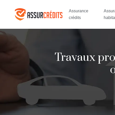
Assurance
Assur
crédits
habita
Travaux prop
o