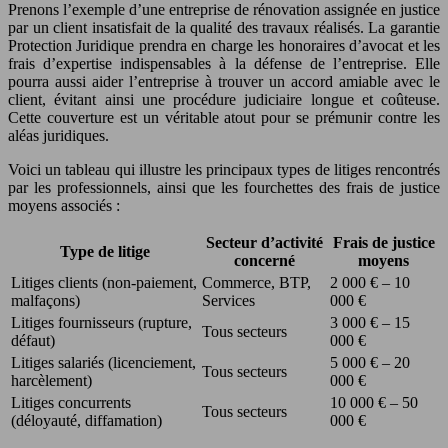
Prenons l’exemple d’une entreprise de rénovation assignée en justice
par un client insatisfait de la qualité des travaux réalisés. La garantie
Protection Juridique prendra en charge les honoraires d’avocat et les
frais d’expertise indispensables à la défense de l’entreprise. Elle
pourra aussi aider l’entreprise à trouver un accord amiable avec le
client, évitant ainsi une procédure judiciaire longue et coûteuse.
Cette couverture est un véritable atout pour se prémunir contre les
aléas juridiques.
Voici un tableau qui illustre les principaux types de litiges rencontrés
par les professionnels, ainsi que les fourchettes des frais de justice
moyens associés :
Secteur d’activité
Frais de justice
Type de litige
concerné
moyens
Litiges clients (non-paiement,
Commerce, BTP,
2 000 € – 10
malfaçons)
Services
000 €
Litiges fournisseurs (rupture,
3 000 € – 15
Tous secteurs
défaut)
000 €
Litiges salariés (licenciement,
5 000 € – 20
Tous secteurs
harcèlement)
000 €
Litiges concurrents
10 000 € – 50
Tous secteurs
(déloyauté, diffamation)
000 €